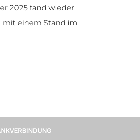
er 2025 fand wieder
ch mit einem Stand im
SENARCHÄOLOGIE-TAG 2025 IN WEILBURG“
ANKVERBINDUNG