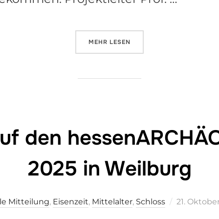
ÜBER „EXKLUSIVE GRABUNGSFÜ
MEHR
LESEN
 auf den hessenARCHÄ
2025 in Weilburg
Veröffentli
le Mitteilung
,
Eisenzeit
,
Mittelalter
,
Schloss
21. Oktobe
am