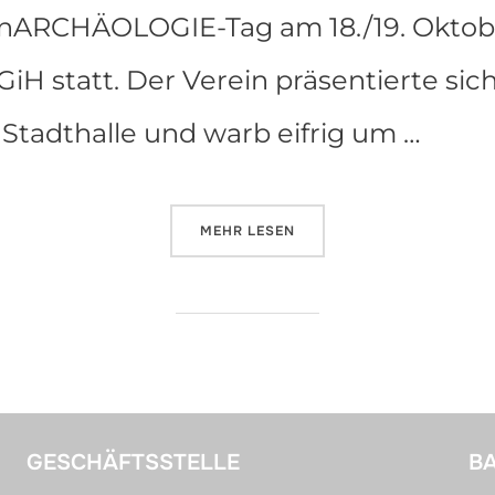
senARCHÄOLOGIE-Tag am 18./19. Oktob
GiH statt. Der Verein präsentierte si
Stadthalle und warb eifrig um …
ÜBER „RÜCKBLICK AUF DEN HES
MEHR
LESEN
GESCHÄFTSSTELLE
B