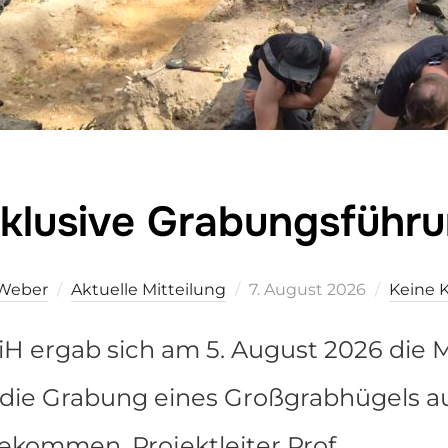
klusive Grabungsführ
Veröffentlicht
 Weber
Aktuelle Mitteilung
7. August 2026
Keine
am
iH ergab sich am 5. August 2026 die M
in die Grabung eines Großgrabhügels 
bekommen. Projektleiter Prof. …