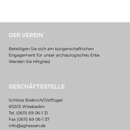
DER VEREIN
Beteiligen Sie sich am bürgerschaftlichen
Engagement für unser archäologisches Erbe
Werden Sie Mitglied
GESCHÄFTSSTELLE
Schloss Biebrich/Ostflügel
65203 Wiesbaden
Tel. (0611) 69 06-1 31
Fax (0611) 69 06-1 37
info@aghessen.de