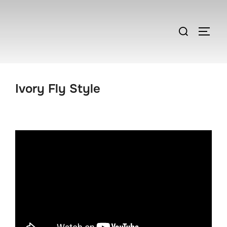
Zum
Inhalt
Suchen
SEIT
springen
nach:
Ivory Fly Style