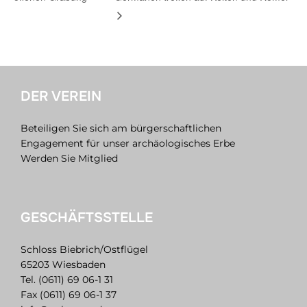
DER VEREIN
Beteiligen Sie sich am bürgerschaftlichen
Engagement für unser archäologisches Erbe
Werden Sie Mitglied
GESCHÄFTSSTELLE
Schloss Biebrich/Ostflügel
65203 Wiesbaden
Tel. (0611) 69 06-1 31
Fax (0611) 69 06-1 37