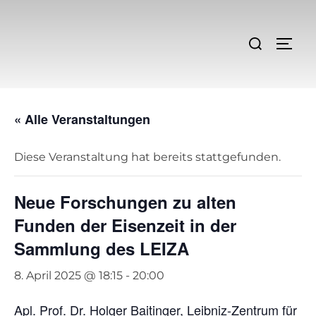
Zum
Inhalt
Suchen
SEIT
springen
nach:
« Alle Veranstaltungen
Diese Veranstaltung hat bereits stattgefunden.
Neue Forschungen zu alten
Funden der Eisenzeit in der
Sammlung des LEIZA
8. April 2025 @ 18:15
-
20:00
Apl. Prof.
Dr. Holger Baitinger
, Leibniz-Zentrum für