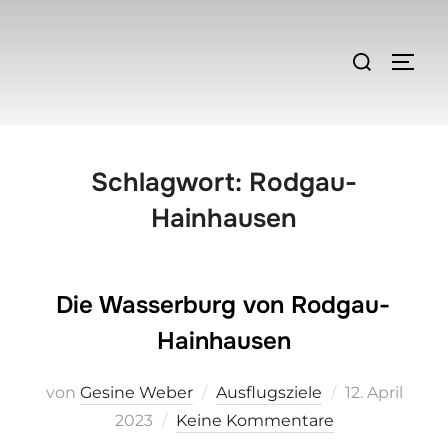
Zum
Inhalt
Suchen
SEIT
springen
nach:
Schlagwort:
Rodgau-
Hainhausen
Die Wasserburg von Rodgau-
Hainhausen
von
Gesine Weber
Ausflugsziele
Veröffentlich
12. April
2023
Keine Kommentare
am