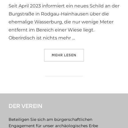
Seit April 2023 informiert ein neues Schild an der
Burgstraße in Rodgau-Hainhausen über die
ehemalige Wasserburg, die nur wenige Meter
entfernt im Bereich einer Wiese liegt.
Oberirdisch ist nichts mehr …
MEHR
ÜBER „DIE WASSERBURG VON R
LESEN
DER VEREIN
Beteiligen Sie sich am bürgerschaftlichen
Engagement für unser archäologisches Erbe