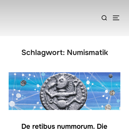
Zum
Inhalt
Suchen
SEIT
springen
nach:
Schlagwort:
Numismatik
De retibus nummorum. Die