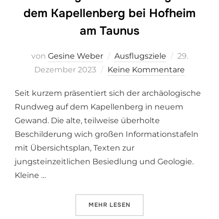
dem Kapellenberg bei Hofheim
am Taunus
von
Gesine Weber
Ausflugsziele
Veröffentl
29.
Dezember 2023
Keine Kommentare
am
Seit kurzem präsentiert sich der archäologische
Rundweg auf dem Kapellenberg in neuem
Gewand. Die alte, teilweise überholte
Beschilderung wich großen Informationstafeln
mit Übersichtsplan, Texten zur
jungsteinzeitlichen Besiedlung und Geologie.
Kleine …
MEHR
ÜBER „ARCHÄOLOGISCHER RUND
LESEN