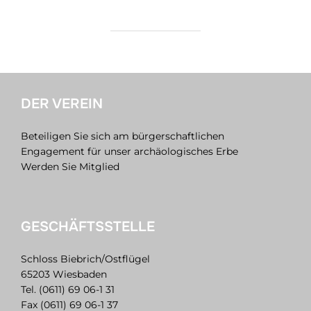
DER VEREIN
Beteiligen Sie sich am bürgerschaftlichen
Engagement für unser archäologisches Erbe
Werden Sie Mitglied
GESCHÄFTSSTELLE
Schloss Biebrich/Ostflügel
65203 Wiesbaden
Tel. (0611) 69 06-1 31
Fax (0611) 69 06-1 37