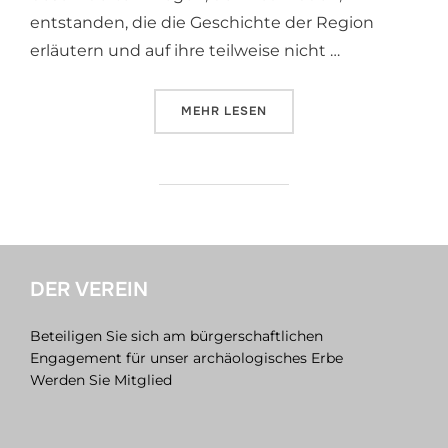
entstanden, die die Geschichte der Region
erläutern und auf ihre teilweise nicht …
MEHR
ÜBER „ECO PFAD ARCHÄOLOGIE 
LESEN
DER VEREIN
Beteiligen Sie sich am bürgerschaftlichen
Engagement für unser archäologisches Erbe
Werden Sie Mitglied