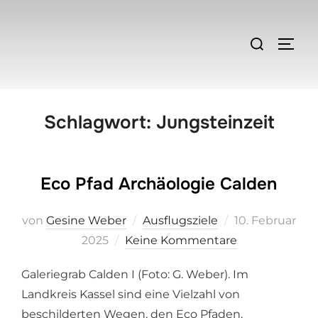
Zum
Inhalt
Suchen
SEIT
springen
nach:
Schlagwort:
Jungsteinzeit
Eco Pfad Archäologie Calden
von
Gesine Weber
Ausflugsziele
Veröffentlicht
10. Februar
2025
Keine Kommentare
am
Galeriegrab Calden I (Foto: G. Weber). Im
Landkreis Kassel sind eine Vielzahl von
beschilderten Wegen, den Eco Pfaden,