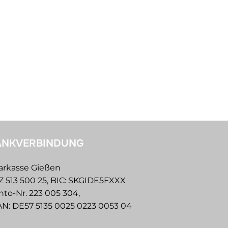
ANKVERBINDUNG
arkasse Gießen
Z 513 500 25, BIC: SKGIDE5FXXX
nto-Nr. 223 005 304,
AN: DE57 5135 0025 0223 0053 04